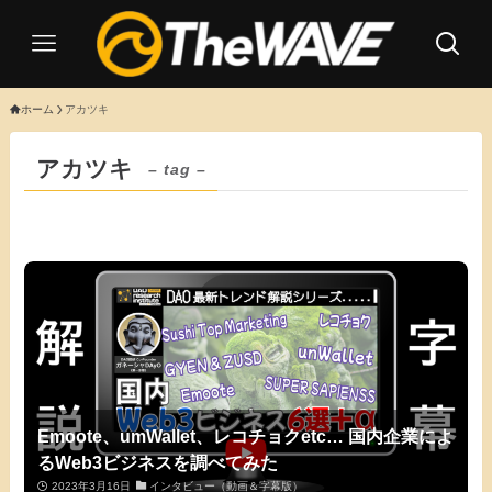
ホーム
アカツキ
アカツキ
– tag –
Emoote、umWallet、レコチョクetc… 国内企業によ
るWeb3ビジネスを調べてみた
2023年3月16日
インタビュー（動画＆字幕版）