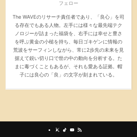
フェロー
The WAVEのリサーチ責任者であり、「良心」を司
る存在でもある人物。左手には様々な最先端テク
ノロジーが詰まった福袋を、右手には幸せと豊さ
を呼ぶ黄金の小槌を持ち、毎日ゴキゲンに情報の
荒波をサーフィンしながら、常に2歩先の未来を見
据えて鋭い切り口で世の中の動向を分析する。た
まに毒づくこともあるが、それも愛ある証拠。帽
子には良心の「良」の文字が刻まれている。