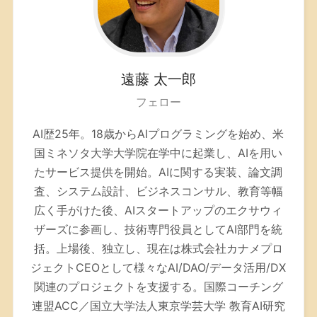
遠藤
太一郎
フェロー
AI歴25年。
18歳からAIプログラミングを始め、米
国ミネソタ大学大学院在学中に起業し、AIを用い
たサービス提供を開始。AIに関する実装、論文調
査、システム設計、ビジネスコンサル、教育等幅
広く手がけた後、AIスタートアップのエクサウィ
ザーズに参画し、技術専門役員としてAI部門を統
括。上場後、独立し、現在は株式会社カナメプロ
ジェクトCEOとして様々なAI/DAO/データ活用/DX
関連のプロジェクトを支援する。
国際コーチング
連盟ACC／
国立大学法人東京学芸大学 教育AI研究