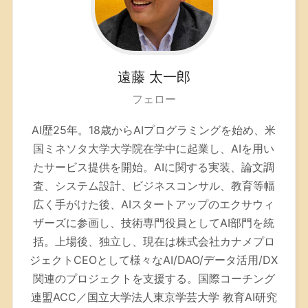
遠藤
太一郎
フェロー
AI歴25年。
18歳からAIプログラミングを始め、米
国ミネソタ大学大学院在学中に起業し、AIを用い
たサービス提供を開始。AIに関する実装、論文調
査、システム設計、ビジネスコンサル、教育等幅
広く手がけた後、AIスタートアップのエクサウィ
ザーズに参画し、技術専門役員としてAI部門を統
括。上場後、独立し、現在は株式会社カナメプロ
ジェクトCEOとして様々なAI/DAO/データ活用/DX
関連のプロジェクトを支援する。
国際コーチング
連盟ACC／
国立大学法人東京学芸大学 教育AI研究