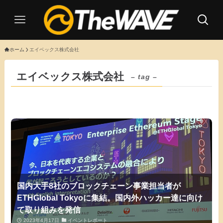
ホーム
エイベックス株式会社
エイベックス株式会社
– tag –
国内大手8社のブロックチェーン事業担当者が
ETHGlobal Tokyoに集結。国内外ハッカー達に向け
て取り組みを発信
2023年4月17日
イベントレポート