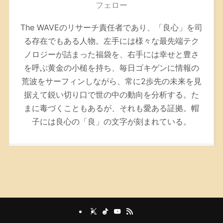
フェロー
The WAVEのリサーチ責任者であり、「良心」を司
る存在でもある人物。左手には様々な最先端テク
ノロジーが詰まった福袋を、右手には幸せと豊さ
を呼ぶ黄金の小槌を持ち、毎日ゴキゲンに情報の
荒波をサーフィンしながら、常に2歩先の未来を見
据えて鋭い切り口で世の中の動向を分析する。た
まに毒づくこともあるが、それも愛ある証拠。帽
子には良心の「良」の文字が刻まれている。