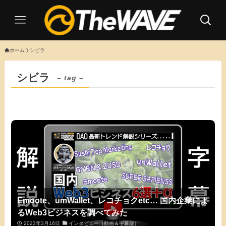
ホーム
シビラ
シビラ
– tag –
Emoote、umWallet、レコチョクetc… 国内企業によ
るWeb3ビジネスを調べてみた
2023年3月16日
インタビュー（動画＆字幕版）