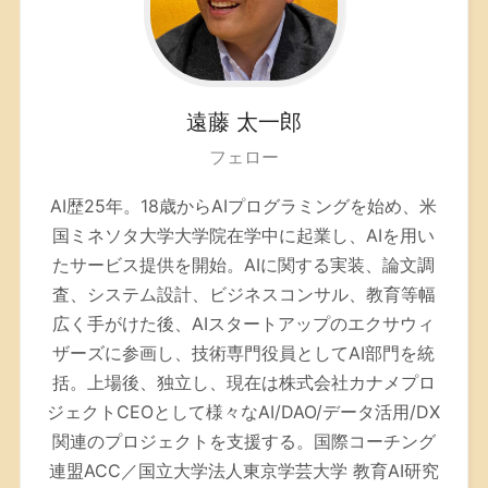
遠藤
太一郎
フェロー
AI歴25年。
18歳からAIプログラミングを始め、米
国ミネソタ大学大学院在学中に起業し、AIを用い
たサービス提供を開始。AIに関する実装、論文調
査、システム設計、ビジネスコンサル、教育等幅
広く手がけた後、AIスタートアップのエクサウィ
ザーズに参画し、技術専門役員としてAI部門を統
括。上場後、独立し、現在は株式会社カナメプロ
ジェクトCEOとして様々なAI/DAO/データ活用/DX
関連のプロジェクトを支援する。
国際コーチング
連盟ACC／
国立大学法人東京学芸大学 教育AI研究