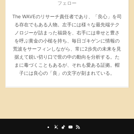
フェロー
The WAVEのリサーチ責任者であり、「良心」を司
る存在でもある人物。左手には様々な最先端テク
ノロジーが詰まった福袋を、右手には幸せと豊さ
を呼ぶ黄金の小槌を持ち、毎日ゴキゲンに情報の
荒波をサーフィンしながら、常に2歩先の未来を見
据えて鋭い切り口で世の中の動向を分析する。た
まに毒づくこともあるが、それも愛ある証拠。帽
子には良心の「良」の文字が刻まれている。