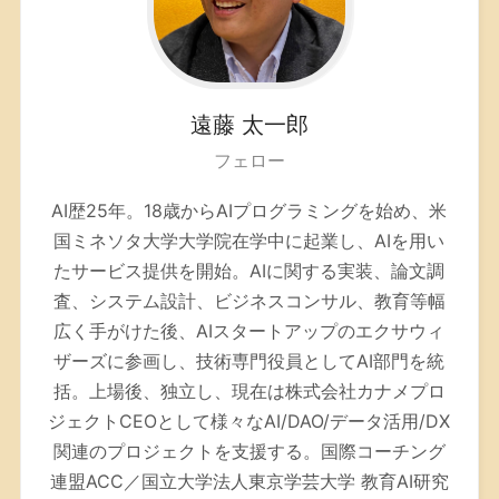
遠藤
太一郎
フェロー
AI歴25年。
18歳からAIプログラミングを始め、米
国ミネソタ大学大学院在学中に起業し、AIを用い
たサービス提供を開始。AIに関する実装、論文調
査、システム設計、ビジネスコンサル、教育等幅
広く手がけた後、AIスタートアップのエクサウィ
ザーズに参画し、技術専門役員としてAI部門を統
括。上場後、独立し、現在は株式会社カナメプロ
ジェクトCEOとして様々なAI/DAO/データ活用/DX
関連のプロジェクトを支援する。
国際コーチング
連盟ACC／
国立大学法人東京学芸大学 教育AI研究