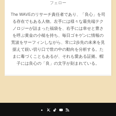
フェロー
The WAVEのリサーチ責任者であり、「良心」を司
る存在でもある人物。左手には様々な最先端テク
ノロジーが詰まった福袋を、右手には幸せと豊さ
を呼ぶ黄金の小槌を持ち、毎日ゴキゲンに情報の
荒波をサーフィンしながら、常に2歩先の未来を見
据えて鋭い切り口で世の中の動向を分析する。た
まに毒づくこともあるが、それも愛ある証拠。帽
子には良心の「良」の文字が刻まれている。