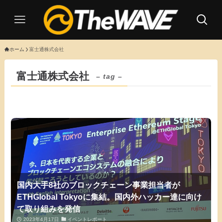
ホーム
富士通株式会社
富士通株式会社
– tag –
国内大手8社のブロックチェーン事業担当者が
ETHGlobal Tokyoに集結。国内外ハッカー達に向け
て取り組みを発信
2023年4月17日
イベントレポート