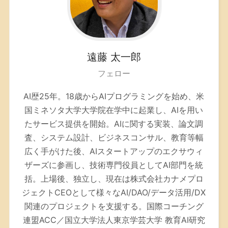
遠藤
太一郎
フェロー
AI歴25年。
18歳からAIプログラミングを始め、米
国ミネソタ大学大学院在学中に起業し、AIを用い
たサービス提供を開始。AIに関する実装、論文調
査、システム設計、ビジネスコンサル、教育等幅
広く手がけた後、AIスタートアップのエクサウィ
ザーズに参画し、技術専門役員としてAI部門を統
括。上場後、独立し、現在は株式会社カナメプロ
ジェクトCEOとして様々なAI/DAO/データ活用/DX
関連のプロジェクトを支援する。
国際コーチング
連盟ACC／
国立大学法人東京学芸大学 教育AI研究