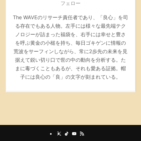
フェロー
The WAVEのリサーチ責任者であり、「良心」を司
る存在でもある人物。左手には様々な最先端テク
ノロジーが詰まった福袋を、右手には幸せと豊さ
を呼ぶ黄金の小槌を持ち、毎日ゴキゲンに情報の
荒波をサーフィンしながら、常に2歩先の未来を見
据えて鋭い切り口で世の中の動向を分析する。た
まに毒づくこともあるが、それも愛ある証拠。帽
子には良心の「良」の文字が刻まれている。