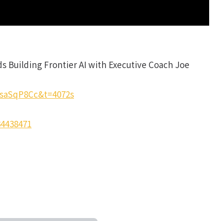
s Building Frontier AI with Executive Coach Joe
9saSqP8Cc&t=4072s
34438471