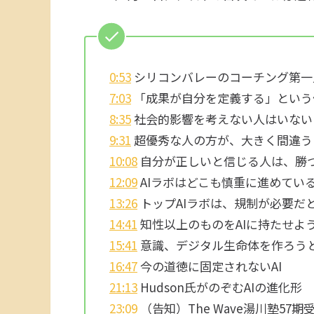
0:53
シリコンバレーのコーチング第一人者
7:03
「成果が自分を定義する」という
8:35
社会的影響を考えない人はいない
9:31
超優秀な人の方が、大きく間違う
10:08
自分が正しいと信じる人は、勝
12:09
AIラボはどこも慎重に進めてい
13:26
トップAIラボは、規制が必要だ
14:41
知性以上のものをAIに持たせよ
15:41
意識、デジタル生命体を作ろう
16:47
今の道徳に固定されないAI
21:13
Hudson氏がのぞむAIの進化形
23:09
（告知）The Wave湯川塾5