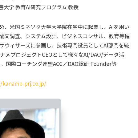
大学 教育AI研究プログラム 教授
を始め、米国ミネソタ大学大学院在学中に起業し、AIを用い
、論文調査、システム設計、ビジネスコンサル、教育等幅
サウィザーズに参画し、技術専門役員としてAI部門を統
メプロジェクトCEOとして様々なAI/DAO/データ活
国際コーチング連盟ACC／DAO総研 Founder等
//kaname-prj.co.jp/