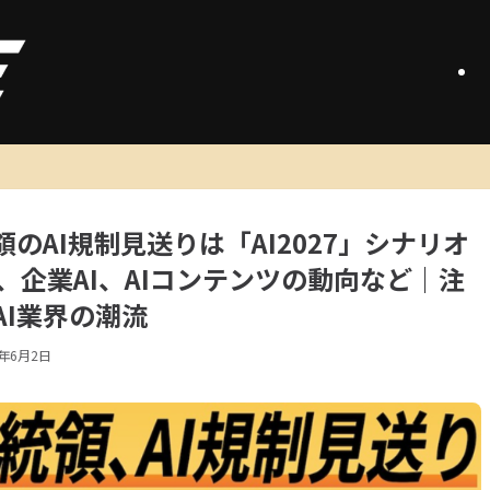
のAI規制見送りは「AI2027」シナリオ
争、企業AI、AIコンテンツの動向など｜注
I業界の潮流
6年6月2日