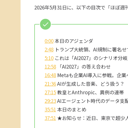
2026年5月31日に、以下の目次で「ほぼ
0:00
本日のアジェンダ
2:48
トランプ大統領、AI規制に署名せ
5:10
これは「AI2027」のシナリオ分
12:58
「AI2027」の答え合わせ
16:48
Metaも企業AI導入に参戦。企
21:36
AIが生成した音楽、どう扱う？
27:15
教皇とAnthropic、異例の連帯
29:23
AIエージェント時代のデータ支
35:51
本日のまとめ
37:51
★お知らせ：近日、東京で超少