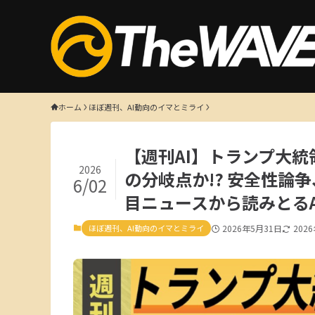
ホーム
ほぼ週刊、AI動向のイマとミライ
【週刊AI】トランプ大統領
2026
の分岐点か!? 安全性論
6/02
目ニュースから読みとるA
ほぼ週刊、AI動向のイマとミライ
2026年5月31日
202