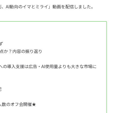
週刊、AI動向のイマとミライ」動画を配信しました。
ず
岐点か？内容の振り返り
業への導入支援は広告・AI使用量よりも大きな市場に
配
人数のオフ会開催★