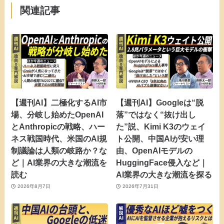
関連記事
【週刊AI】二極化するAI市
【週刊AI】Googleは“脱
場、分岐し始めたOpenAI
落”ではなく“抜け出し
とAnthropicの戦略、ハー
た”説、Kimi K3のウェイ
ネス戦国時代、米国のAI規
ト公開、中国AIが安い理
制議論は人類の岐路か？な
由、OpenAIモデルの
ど｜AI業界の大きな潮流を
HuggingFace侵入など｜
読む
AI業界の大きな潮流を探る
2026年8月7日
2026年7月31日