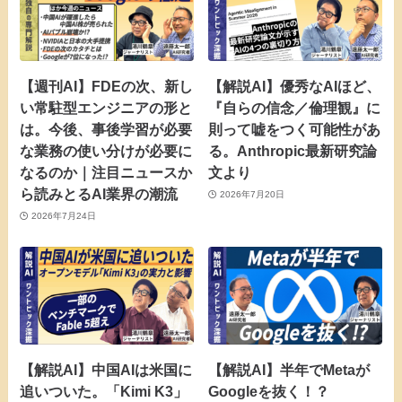
【週刊AI】FDEの次、新し
【解説AI】優秀なAIほど、
い常駐型エンジニアの形と
『自らの信念／倫理観』に
は。今後、事後学習が必要
則って嘘をつく可能性があ
な業務の使い分けが必要に
る。Anthropic最新研究論
なるのか｜注目ニュースか
文より
ら読みとるAI業界の潮流
2026年7月20日
2026年7月24日
【解説AI】中国AIは米国に
【解説AI】半年でMetaが
追いついた。「Kimi K3」
Googleを抜く！？