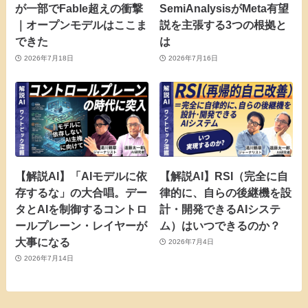
が一部でFable超えの衝撃
SemiAnalysisがMeta有望
｜オープンモデルはここま
説を主張する3つの根拠と
できた
は
2026年7月18日
2026年7月16日
【解説AI】「AIモデルに依
【解説AI】RSI（完全に自
存するな」の大合唱。デー
律的に、自らの後継機を設
タとAIを制御するコントロ
計・開発できるAIシステ
ールプレーン・レイヤーが
ム）はいつできるのか？
大事になる
2026年7月4日
2026年7月14日