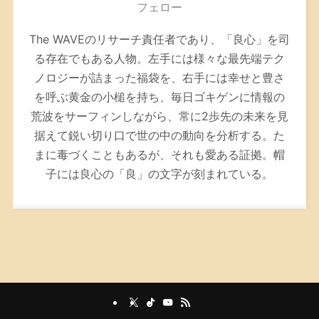
フェロー
The WAVEのリサーチ責任者であり、「良心」を司
る存在でもある人物。左手には様々な最先端テク
ノロジーが詰まった福袋を、右手には幸せと豊さ
を呼ぶ黄金の小槌を持ち、毎日ゴキゲンに情報の
荒波をサーフィンしながら、常に2歩先の未来を見
据えて鋭い切り口で世の中の動向を分析する。た
まに毒づくこともあるが、それも愛ある証拠。帽
子には良心の「良」の文字が刻まれている。