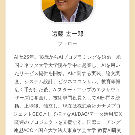
遠藤
太一郎
フェロー
AI歴25年。
18歳からAIプログラミングを始め、米
国ミネソタ大学大学院在学中に起業し、AIを用い
たサービス提供を開始。AIに関する実装、論文調
査、システム設計、ビジネスコンサル、教育等幅
広く手がけた後、AIスタートアップのエクサウィ
ザーズに参画し、技術専門役員としてAI部門を統
括。上場後、独立し、現在は株式会社カナメプロ
ジェクトCEOとして様々なAI/DAO/データ活用/DX
関連のプロジェクトを支援する。
国際コーチング
連盟ACC／
国立大学法人東京学芸大学 教育AI研究