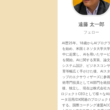
遠藤
太一郎
フェロー
AI歴25年。
18歳からAIプログ
を始め、米国ミネソタ大学大
中に起業し、AIを用いたサー
を開始。AIに関する実装、論
システム設計、ビジネスコン
育等幅広く手がけた後、AIス
ップのエクサウィザーズに参
術専門役員としてAI部門を統
後、独立し、現在は株式会社
ロジェクトCEOとして様々なAI/
ータ活用/DX関連のプロジェク
する。
国際コーチング連盟AC