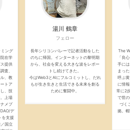
湯川
鶴章
フェロー
ラミング
長年シリコンバレーで記者活動をした
The
学院在学
のちに帰国。インターネットの黎明期
「良心
ビス提供
から、社会を変える大きな波をレポー
手には
文調査、
トし続けてきた。
まった
サル、教
今はWeb3とAIにフルコミットし、だれ
呼ぶ黄
タートア
もが生き生きと生活できる未来を創る
に情報
画し、技
ために奮闘中。
常に2
括。上場
で世の
カナメプ
づく
DAO/デ
拠。帽
トを支援
C／
国立