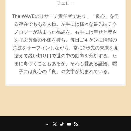
フェロー
The WAVEのリサーチ責任者であり、「良心」を司
る存在でもある人物。左手には様々な最先端テク
ノロジーが詰まった福袋を、右手には幸せと豊さ
を呼ぶ黄金の小槌を持ち、毎日ゴキゲンに情報の
荒波をサーフィンしながら、常に2歩先の未来を見
据えて鋭い切り口で世の中の動向を分析する。た
まに毒づくこともあるが、それも愛ある証拠。帽
子には良心の「良」の文字が刻まれている。