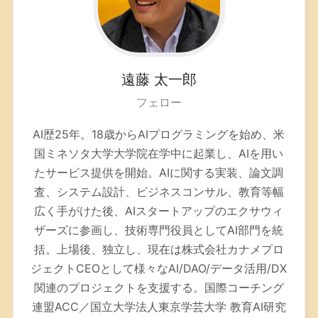
遠藤
太一郎
フェロー
AI歴25年。
18歳からAIプログラミングを始め、米
国ミネソタ大学大学院在学中に起業し、AIを用い
たサービス提供を開始。AIに関する実装、論文調
査、システム設計、ビジネスコンサル、教育等幅
広く手がけた後、AIスタートアップのエクサウィ
ザーズに参画し、技術専門役員としてAI部門を統
括。上場後、独立し、現在は株式会社カナメプロ
ジェクトCEOとして様々なAI/DAO/データ活用/DX
関連のプロジェクトを支援する。
国際コーチング
連盟ACC／
国立大学法人東京学芸大学 教育AI研究