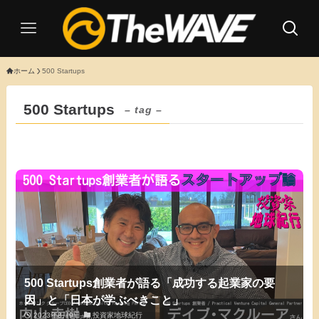
ホーム
500 Startups
500 Startups
– tag –
500 Startups創業者が語る「成功する起業家の要
因」と「日本が学ぶべきこと」
2023年8月9日
投資家地球紀行