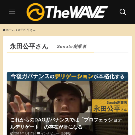
ホーム
永田公平さん
永田公平さん
– Senate創業者 –
これからのDAOガバナンスでは「プロフェッショナ
ルデリゲート」の存在が肝になる
2023年1月12日
インタビュー（記事版）