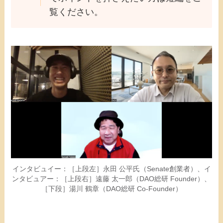
覧ください。
インタビュイー：［上段左］永田 公平氏（Senate創業者）、イ
ンタビュアー：［上段右］遠藤 太一郎（DAO総研 Founder）、
［下段］湯川 鶴章（DAO総研 Co-Founder​）