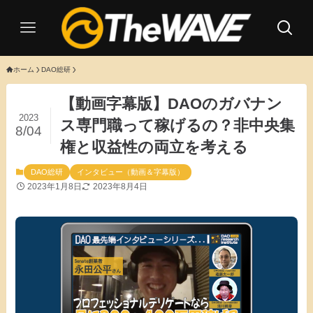
ホーム
DAO総研
【動画字幕版】DAOのガバナン
2023
ス専門職って稼げるの？非中央集
8/04
権と収益性の両立を考える
DAO総研
インタビュー（動画＆字幕版）
2023年1月8日
2023年8月4日