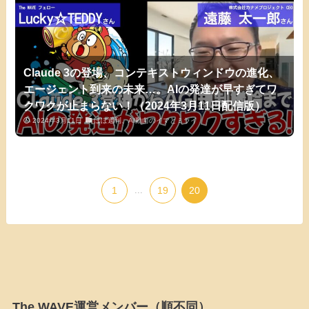
Claude 3の登場、コンテキストウィンドウの進化、
エージェント到来の未来…。AIの発達が早すぎてワ
クワクが止まらない！（2024年3月11日配信版）
2024年3月11日
ほぼ週刊、AI動向のイマとミライ
1
...
19
20
The WAVE運営メンバー（順不同）