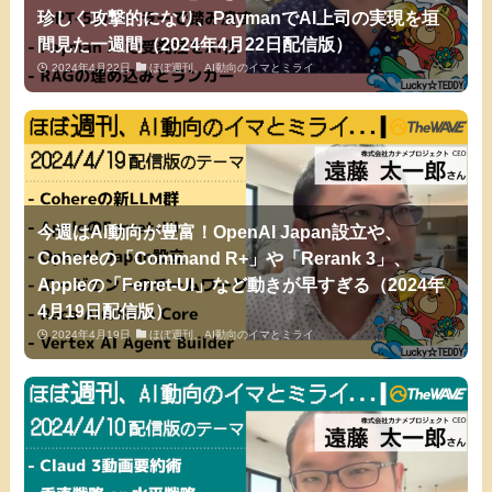
珍しく攻撃的になり、PaymanでAI上司の実現を垣
間見た一週間（2024年4月22日配信版）
2024年4月22日
ほぼ週刊、AI動向のイマとミライ
今週はAI動向が豊富！OpenAI Japan設立や、
Cohereの「Command R+」や「Rerank 3」、
Appleの「Ferret-UI」など動きが早すぎる（2024年
4月19日配信版）
2024年4月19日
ほぼ週刊、AI動向のイマとミライ