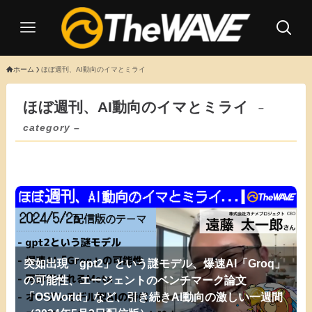
ホーム
ほぼ週刊、AI動向のイマとミライ
ほぼ週刊、AI動向のイマとミライ
–
category –
突如出現「gpt2」という謎モデル、爆速AI「Groq」
の可能性、エージェントのベンチマーク論文
「OSWorld」など、引き続きAI動向の激しい一週間