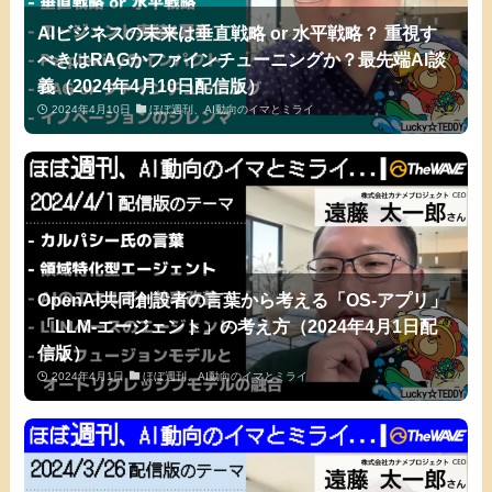
AIビジネスの未来は垂直戦略 or 水平戦略？ 重視す
べきはRAGかファインチューニングか？最先端AI談
義（2024年4月10日配信版）
2024年4月10日
ほぼ週刊、AI動向のイマとミライ
OpenAI共同創設者の言葉から考える「OS-アプリ」
「LLM-エージェント」の考え方（2024年4月1日配
信版）
2024年4月1日
ほぼ週刊、AI動向のイマとミライ