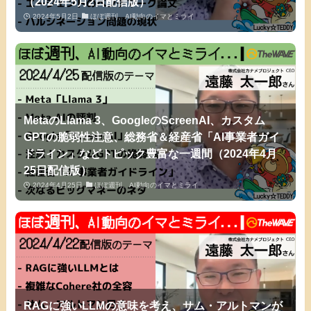
（2024年5月2日配信版）
2024年5月2日
ほぼ週刊、AI動向のイマとミライ
MetaのLlama 3、GoogleのScreenAI、カスタム
GPTの脆弱性注意、総務省＆経産省「AI事業者ガイ
ドライン」などトピック豊富な一週間（2024年4月
25日配信版）
2024年4月25日
ほぼ週刊、AI動向のイマとミライ
RAGに強いLLMの意味を考え、サム・アルトマンが