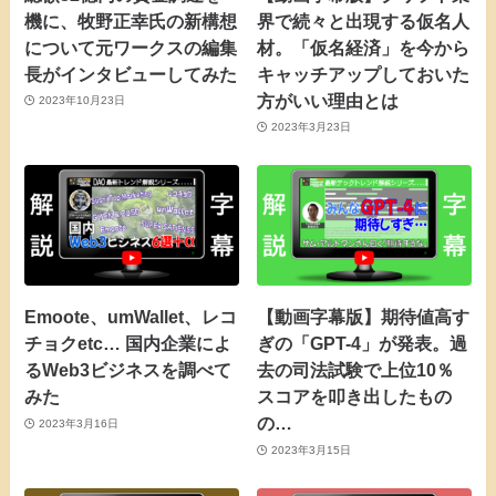
機に、牧野正幸氏の新構想
界で続々と出現する仮名人
について元ワークスの編集
材。「仮名経済」を今から
長がインタビューしてみた
キャッチアップしておいた
方がいい理由とは
2023年10月23日
2023年3月23日
Emoote、umWallet、レコ
【動画字幕版】期待値高す
チョクetc… 国内企業によ
ぎの「GPT-4」が発表。過
るWeb3ビジネスを調べて
去の司法試験で上位10％
みた
スコアを叩き出したもの
の…
2023年3月16日
2023年3月15日