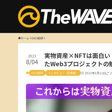
ホーム
DAO総研
実物資産×NFTは面白
2023
8/04
たWeb3プロジェクトの
DAO総研
インタビュー（記事版）
2023年1月12日