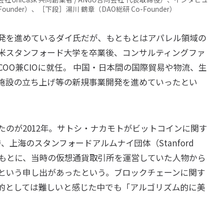
nder）、［下段］湯川 鶴章（DAO総研 Co-Founder​）
発を進めているダイ氏だが、もともとはアパレル領域の
に米スタンフォード大学を卒業後、コンサルティングファ
のCOO兼CIOに就任。 中国・日本間の国際貿易や物流、生
施設の立ち上げ等の新規事業開発を進めていったとい
のが2012年。サトシ・ナカモトがビットコインに関す
上海のスタンフォードアルムナイ団体（Stanford
たダイ氏のもとに、当時の仮想通貨取引所を運営していた人物から
という申し出があったという。ブロックチェーンに関す
的としては難しいと感じた中でも「アルゴリズム的に美