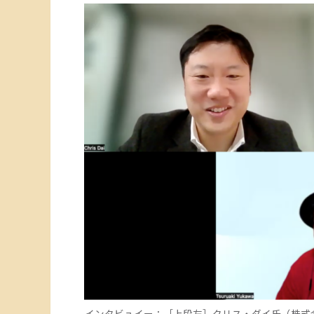
インタビュイー：［上段左］クリス・ダイ氏（株式会社Un