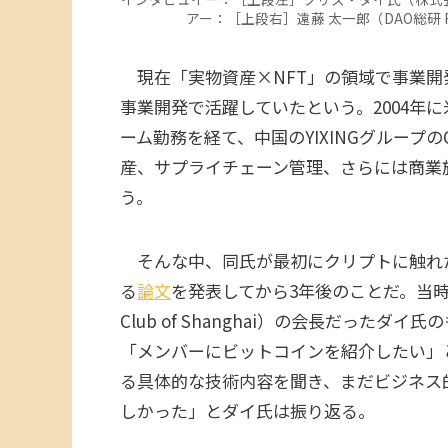
アー：［上段右］遠藤 太一郎（DAO総研 Fou
現在「実物資産×NFT」の領域で事業開
事業開発で活躍していたという。2004年
ーム勤務を経て、中国のYIXINGグループ
産、サプライチェーン管理、さらには商業
う。
そんな中、同氏が最初にクリプトに触れた
る
論文
を発表してから3年後のことだ。当時、
Club of Shanghai）の会長だっ
「メンバーにビットコインを紹介したい」
る具体的な技術内容を聞き、まだビジネス
しかった」とダイ氏は振り返る。