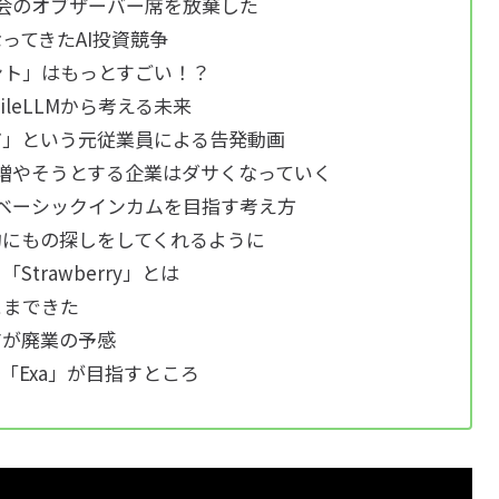
理事会のオブザーバー席を放棄した
ってきたAI投資競争
ェント」はもっとすごい！？
ileLLMから考える未来
ク号だ」という元従業員による告発動画
を増やそうとする企業はダサくなっていく
でベーシックインカムを目指す考え方
自律的にもの探しをしてくれるように
Strawberry」とは
こまできた
アが廃業の予感
る「Exa」が目指すところ