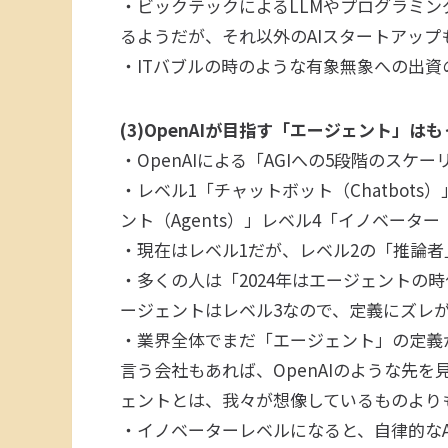
・ビックテックによるLLMやプログラミン
るようだが、それ以外のAIスタートアッ
・ITバブルの時のような有象無象への出
(3)OpenAIが目指す「エージェント」は
・OpenAIによる「AGIへの5段階のス
・レベル1「チャットボット（Chatbots）
ント（Agents）」レベル4「イノベーター（In
・現在はレベル1だが、レベル2の「推論
・多くの人は「2024年はエージェントの時
ージェントはレベル3なので、定義にズレ
・業界全体でまだ「エージェント」の定義
言う会社もあれば、OpenAIのような先を
ェントとは、我々が想像しているものより
・イノベーターレベルになると、自律的なA