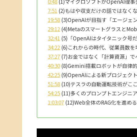
0:48
(1)マイクロソフトがOpenAI
7:51
(2)もはや収支だけの話ではなくな
19:58
(3)OpenAIが目指す「エージ
29:12
(4)MetaのスマートグラスとMob
32:41
(5)「OpenAIはタイタニッ
34:22
(6)これからの時代、従業員数
37:27
(7)お金ではなく「計算資源」
40:30
(8)Gemini搭載ロボットが
42:25
(9)OpenAIによる新プロジェクト「
51:58
(10)テスラの自動運転技術がこ
54:25
(11)多くのプロンプトエンジニ
1:03:07
(12)Web全体のRAG化を進め