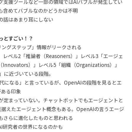
グ支援ツールなど一部の領域ではAIバブルが発生してい
プも含めてバブルなのかどうかは不明
資の話はあまり耳にしない
もっとすごい！？
ケーリングステップ」情報がリークされる
」レベル2「推論者（Reasoners）」レベル3「エージェ
novators）」レベル5「組織（Organizations）」
者」に近づいている段階。
代になる」と言っているが、OpenAIの段階を見るとエ
がある印象
が定まっていない。チャットボットでもエージェントと
見据えたエージェント概念もある。OpenAIの言うエージ
もさらに進化したものと思われる
I研究者の世界になるのかも