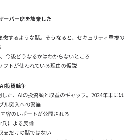
オブザーバー席を放棄した
を象徴するような話。そうなると、セキュリティ重視の
る
が、今後どうなるかはわからないところ
ロソフトが使われている理由の仮説
AI投資競争
念を表明した、AIの投資額と収益のギャップ。2024年末には
バブル突入への警笛
同様の内容のレポートが公開される
er氏による反論
収支だけの話ではない