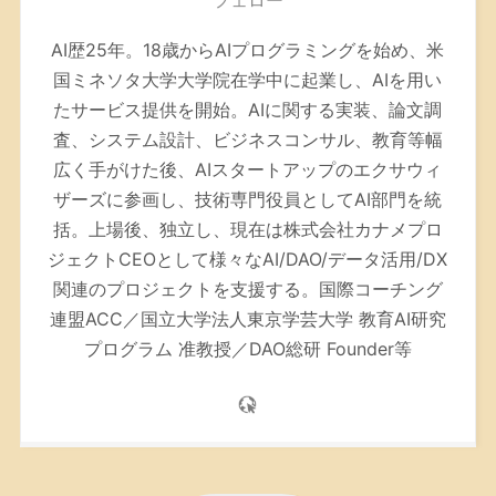
フェロー
AI歴25年。
18歳からAIプログラミングを始め、米
国ミネソタ大学大学院在学中に起業し、AIを用い
たサービス提供を開始。AIに関する実装、論文調
査、システム設計、ビジネスコンサル、教育等幅
広く手がけた後、AIスタートアップのエクサウィ
ザーズに参画し、技術専門役員としてAI部門を統
括。上場後、独立し、現在は株式会社カナメプロ
ジェクトCEOとして様々なAI/DAO/データ活用/DX
関連のプロジェクトを支援する。
国際コーチング
連盟ACC／
国立大学法人東京学芸大学 教育AI研究
プログラム 准教授／DAO総研 Founder等