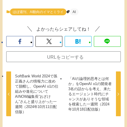
ほぼ週刊、AI動向のイマとミライ
AI
よかったらシェアしてね！
URLをコピーする
SoftBank World 2024で孫
「AIの論理的思考とは何
正義さんの情報力に改め
か」をOpenAI o1の開発者
て脱帽し、OpenAI o1の仕
3名の話からを考え、来た
組みや進化について
るエージェント時代にチ
AINOW編集長“おざけ
ャンスがありそうな領域
ん”さんと盛り上がった一
を模索した一週間（2024
週間（2024年10月11日配
年10月18日配信版）
信版）