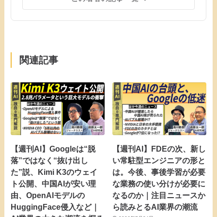
関連記事
【週刊AI】Googleは“脱
【週刊AI】FDEの次、新し
落”ではなく“抜け出し
い常駐型エンジニアの形と
た”説、Kimi K3のウェイ
は。今後、事後学習が必要
ト公開、中国AIが安い理
な業務の使い分けが必要に
由、OpenAIモデルの
なるのか｜注目ニュースか
HuggingFace侵入など｜
ら読みとるAI業界の潮流