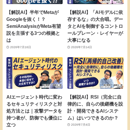
【解説AI】半年でMetaが
【解説AI】「AIモデルに依
Googleを抜く！？
存するな」の大合唱。デー
SemiAnalysisがMeta有望
タとAIを制御するコントロ
説を主張する3つの根拠と
ールプレーン・レイヤーが
は
大事になる
2026年7月16日
2026年7月14日
AIエージェント時代に変わ
【解説AI】RSI（完全に自
るセキュリティリスクと対
律的に、自らの後継機を設
処方法とは｜攻撃データを
計・開発できるAIシステ
持つ者が、防御でも優位に
ム）はいつできるのか？
立つ
2026年7月4日