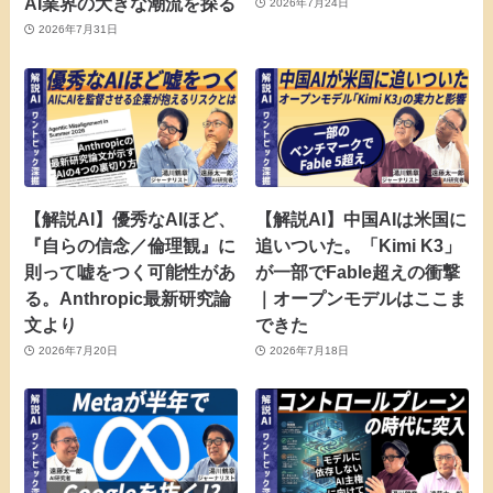
AI業界の大きな潮流を探る
2026年7月24日
2026年7月31日
【解説AI】優秀なAIほど、
【解説AI】中国AIは米国に
『自らの信念／倫理観』に
追いついた。「Kimi K3」
則って嘘をつく可能性があ
が一部でFable超えの衝撃
る。Anthropic最新研究論
｜オープンモデルはここま
文より
できた
2026年7月20日
2026年7月18日