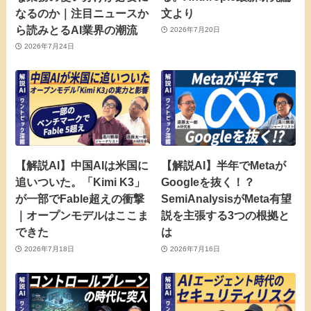
なるのか｜注目ニュースか
文より
ら読みとるAI業界の潮流
2026年7月20日
2026年7月24日
【解説AI】中国AIは米国に
【解説AI】半年でMetaが
追いついた。「Kimi K3」
Googleを抜く！？
が一部でFable超えの衝撃
SemiAnalysisがMeta有望
｜オープンモデルはここま
説を主張する3つの根拠と
できた
は
2026年7月18日
2026年7月16日