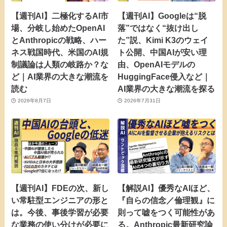
【週刊AI】二極化するAI市
【週刊AI】Googleは“脱
場、分岐し始めたOpenAI
落”ではなく“抜け出し
とAnthropicの戦略、ハー
た”説、Kimi K3のウェイ
ネス戦国時代、米国のAI規
ト公開、中国AIが安い理
制議論は人類の岐路か？な
由、OpenAIモデルの
ど｜AI業界の大きな潮流を
HuggingFace侵入など｜
読む
AI業界の大きな潮流を探る
2026年8月7日
2026年7月31日
【週刊AI】FDEの次、新し
【解説AI】優秀なAIほど、
い常駐型エンジニアの形と
『自らの信念／倫理観』に
は。今後、事後学習が必要
則って嘘をつく可能性があ
な業務の使い分けが必要に
る。Anthropic最新研究論