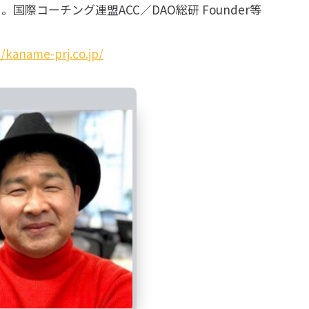
国際コーチング連盟ACC／DAO総研 Founder等
//kaname-prj.co.jp/