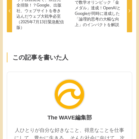
で数学オリンピック「金
全排除！？Google、出版
メダル」達成！OpenAIと
社、ウェブサイトを巻き
Googleが同時に達成した
込んだウェブ大戦争必至
「論理的思考の大幅な向
（2025年7月13日緊急配信
上」のインパクトを解説
版）
この記事を書いた人
The WAVE編集部
人ひとりが自分な好きなこと、得意なことを仕事
にして、豊かに生きる。 そんな社会に向けて、次