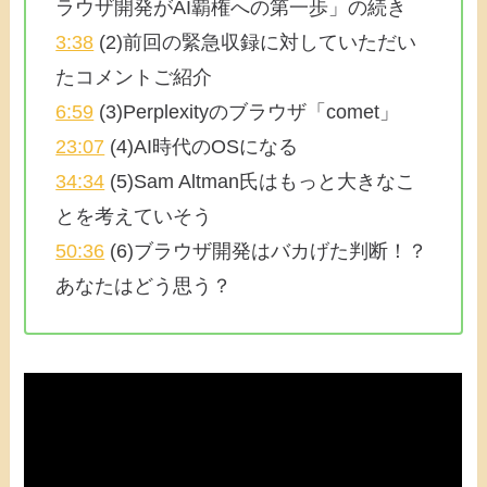
ラウザ開発がAI覇権への第一歩」の続き
3:38
(2)前回の緊急収録に対していただい
たコメントご紹介
6:59
(3)Perplexityのブラウザ「comet」
23:07
(4)AI時代のOSになる
34:34
(5)Sam Altman氏はもっと大きなこ
とを考えていそう
50:36
(6)ブラウザ開発はバカげた判断！？
あなたはどう思う？