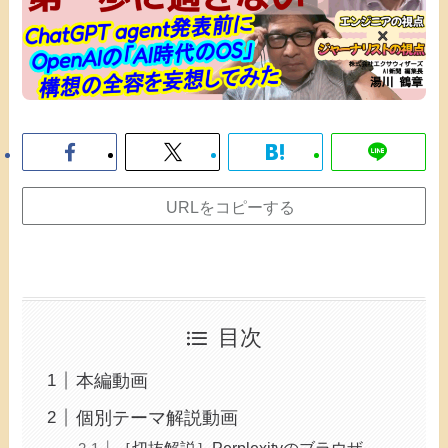
URLをコピーする
目次
本編動画
個別テーマ解説動画
［切抜解説］Perplexityのブラウザ