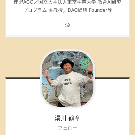
連盟ACC／
国立大学法人東京学芸大学 教育AI研究
プログラム 准教授／DAO総研 Founder等
湯川
鶴章
フェロー