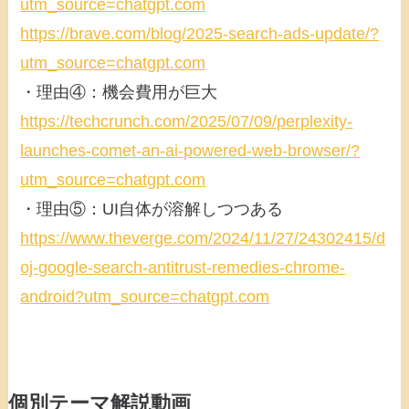
utm_source=chatgpt.com
https://brave.com/blog/2025-search-ads-update/?
utm_source=chatgpt.com
・理由④：機会費用が巨大
https://techcrunch.com/2025/07/09/perplexity-
launches-comet-an-ai-powered-web-browser/?
utm_source=chatgpt.com
・理由⑤：UI自体が溶解しつつある
https://www.theverge.com/2024/11/27/24302415/d
oj-google-search-antitrust-remedies-chrome-
android?utm_source=chatgpt.com
個別テーマ解説動画