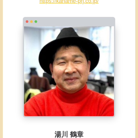
https://kaname-prj.co.jp/
湯川 鶴章