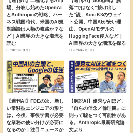
【週刊AI】二極化するAI市
【週刊AI】Googleは“脱
場、分岐し始めたOpenAI
落”ではなく“抜け出し
とAnthropicの戦略、ハー
た”説、Kimi K3のウェイ
ネス戦国時代、米国のAI規
ト公開、中国AIが安い理
制議論は人類の岐路か？な
由、OpenAIモデルの
ど｜AI業界の大きな潮流を
HuggingFace侵入など｜
読む
AI業界の大きな潮流を探る
2026年8月7日
2026年7月31日
【週刊AI】FDEの次、新し
【解説AI】優秀なAIほど、
い常駐型エンジニアの形と
『自らの信念／倫理観』に
は。今後、事後学習が必要
則って嘘をつく可能性があ
な業務の使い分けが必要に
る。Anthropic最新研究論
なるのか｜注目ニュースか
文より