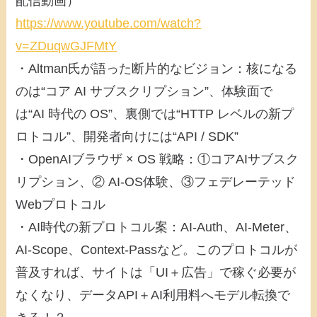
配信動画）
https://www.youtube.com/watch?
v=ZDuqwGJFMtY
・Altman氏が語った断片的なビジョン：核になる
のは“コア AI サブスクリプション”、体験面で
は“AI 時代の OS”、裏側では“HTTP レベルの新プ
ロトコル”、開発者向けには“API / SDK”
・OpenAIブラウザ × OS 戦略：①コアAIサブスク
リプション、② AI-OS体験、③フェデレーテッド
Webプロトコル
・AI時代の新プロトコル案：AI-Auth、AI-Meter、
AI-Scope、Context-Passなど。このプロトコルが
普及すれば、サイトは「UI＋広告」で稼ぐ必要が
なくなり、データAPI＋AI利用料へモデル転換で