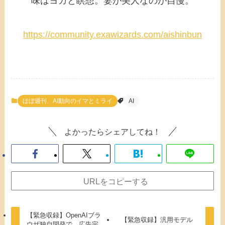
味はヨガと瞑想。妻が美人なのが自慢。
https://community.exawizards.com/aishinbun
ほぼ週刊、AI動向のイマとミライ
AI
よかったらシェアしてね！
URLをコピーする
【緊急収録】OpenAIブラ
【緊急収録】汎用モデル
ウザ独自開発で、広告完