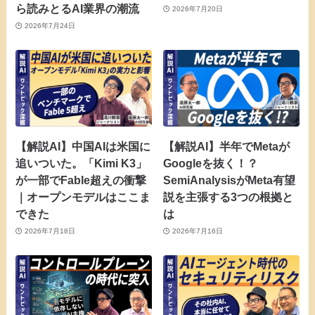
ら読みとるAI業界の潮流
2026年7月20日
2026年7月24日
【解説AI】中国AIは米国に
【解説AI】半年でMetaが
追いついた。「Kimi K3」
Googleを抜く！？
が一部でFable超えの衝撃
SemiAnalysisがMeta有望
｜オープンモデルはここま
説を主張する3つの根拠と
できた
は
2026年7月18日
2026年7月16日