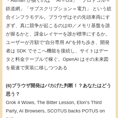
・Altman が描くのは 「AI＝OS」「プロトコル＝
鉄道網」「サブスクリプション＝電力」 という総
合インフラモデル。ブラウザはその先頭車両にす
ぎず、真に競争が起こるのはID／メモリ基盤を誰
が握るかと、課金レイヤーを誰が標準にするか。
ユーザーが月額で“自分専用 AI”を持ち歩き、開発
者は SDK でそこへ機能を接続し、サイトはデー
タと料金テーブルで稼ぐ。OpenAI はその未来図
を最速で実装に移しつつある
(6)ブラウザ開発はバカげた判断！？あなたはどう
思う？
Grok 4 Wows, The Bitter Lesson, Elon’s Third
Party, AI Browsers, SCOTUS backs POTUS on