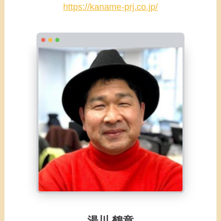
https://kaname-prj.co.jp/
湯川 鶴章