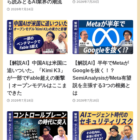
ら読みとるAI業界の潮流
2026年7月20日
2026年7月24日
【解説AI】中国AIは米国に
【解説AI】半年でMetaが
追いついた。「Kimi K3」
Googleを抜く！？
が一部でFable超えの衝撃
SemiAnalysisがMeta有望
｜オープンモデルはここま
説を主張する3つの根拠と
できた
は
2026年7月18日
2026年7月16日