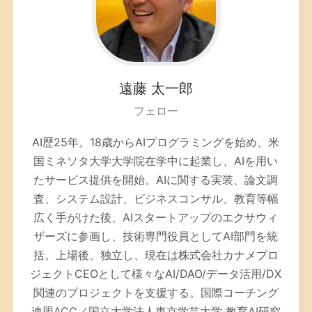
遠藤
太一郎
フェロー
AI歴25年。
18歳からAIプログラミングを始め、米
国ミネソタ大学大学院在学中に起業し、AIを用い
たサービス提供を開始。AIに関する実装、論文調
査、システム設計、ビジネスコンサル、教育等幅
広く手がけた後、AIスタートアップのエクサウィ
ザーズに参画し、技術専門役員としてAI部門を統
括。上場後、独立し、現在は株式会社カナメプロ
ジェクトCEOとして様々なAI/DAO/データ活用/DX
関連のプロジェクトを支援する。
国際コーチング
連盟ACC／
国立大学法人東京学芸大学 教育AI研究