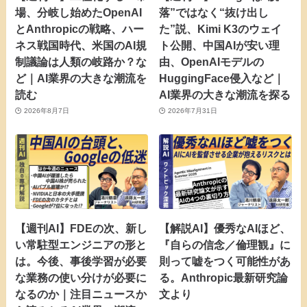
場、分岐し始めたOpenAI
落”ではなく“抜け出し
とAnthropicの戦略、ハー
た”説、Kimi K3のウェイ
ネス戦国時代、米国のAI規
ト公開、中国AIが安い理
制議論は人類の岐路か？な
由、OpenAIモデルの
ど｜AI業界の大きな潮流を
HuggingFace侵入など｜
読む
AI業界の大きな潮流を探る
2026年8月7日
2026年7月31日
【週刊AI】FDEの次、新し
【解説AI】優秀なAIほど、
い常駐型エンジニアの形と
『自らの信念／倫理観』に
は。今後、事後学習が必要
則って嘘をつく可能性があ
な業務の使い分けが必要に
る。Anthropic最新研究論
なるのか｜注目ニュースか
文より