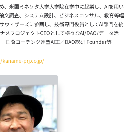
を始め、米国ミネソタ大学大学院在学中に起業し、AIを用い
、論文調査、システム設計、ビジネスコンサル、教育等幅
サウィザーズに参画し、技術専門役員としてAI部門を統
メプロジェクトCEOとして様々なAI/DAO/データ活
国際コーチング連盟ACC／DAO総研 Founder等
//kaname-prj.co.jp/