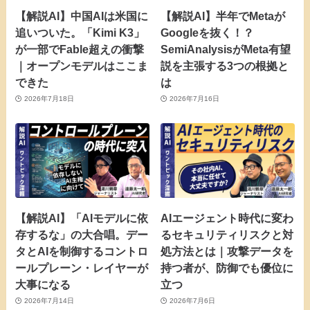
【解説AI】中国AIは米国に
【解説AI】半年でMetaが
追いついた。「Kimi K3」
Googleを抜く！？
が一部でFable超えの衝撃
SemiAnalysisがMeta有望
｜オープンモデルはここま
説を主張する3つの根拠と
できた
は
2026年7月18日
2026年7月16日
【解説AI】「AIモデルに依
AIエージェント時代に変わ
存するな」の大合唱。デー
るセキュリティリスクと対
タとAIを制御するコントロ
処方法とは｜攻撃データを
ールプレーン・レイヤーが
持つ者が、防御でも優位に
大事になる
立つ
2026年7月14日
2026年7月6日