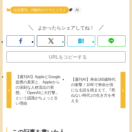
ほぼ週刊、AI動向のイマとミライ
AI
よかったらシェアしてね！
URLをコピーする
【週刊AI】AppleとGoogle
【週刊AI】寿命160歳時代
提携の真実と、Appleから
の衝撃！10年で寿命が倍
の深刻な人材流出の実
になる説を踏まえて、｢死
態。「OpenAIに大打撃」
ねない時代｣の生き方を考
という認識がちょっと古
える
い理由
この記事を書いた人