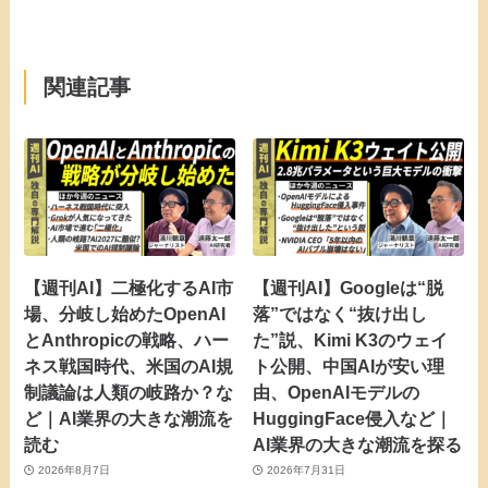
関連記事
【週刊AI】二極化するAI市
【週刊AI】Googleは“脱
場、分岐し始めたOpenAI
落”ではなく“抜け出し
とAnthropicの戦略、ハー
た”説、Kimi K3のウェイ
ネス戦国時代、米国のAI規
ト公開、中国AIが安い理
制議論は人類の岐路か？な
由、OpenAIモデルの
ど｜AI業界の大きな潮流を
HuggingFace侵入など｜
読む
AI業界の大きな潮流を探る
2026年8月7日
2026年7月31日