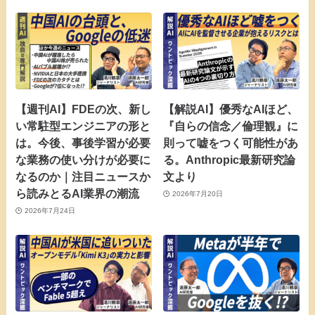
【週刊AI】FDEの次、新し
【解説AI】優秀なAIほど、
い常駐型エンジニアの形と
『自らの信念／倫理観』に
は。今後、事後学習が必要
則って嘘をつく可能性があ
な業務の使い分けが必要に
る。Anthropic最新研究論
なるのか｜注目ニュースか
文より
ら読みとるAI業界の潮流
2026年7月20日
2026年7月24日