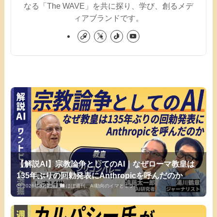
なる「The WAVE」を共に探り、学び、創るメデ
ィアブランドです。
【解説AI】宗教論争としてのAI｜なぜローマ教皇は
135年ぶりの回勅発表にAnthropicを呼んだのか
2026年5月25日
ほぼ週刊、AI動向のイマとミライ