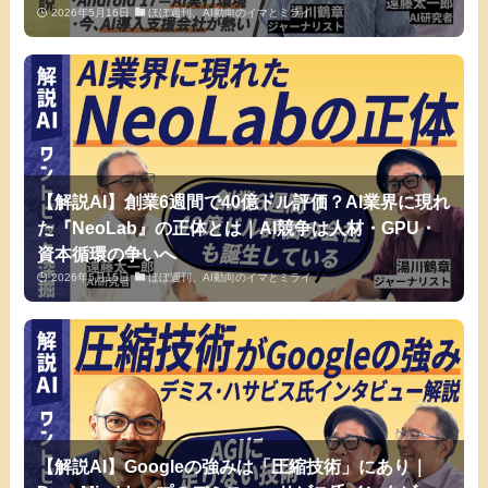
2026年5月16日
ほぼ週刊、AI動向のイマとミライ
【解説AI】創業6週間で40億ドル評価？AI業界に現れ
た『NeoLab』の正体とは｜AI競争は人材・GPU・
資本循環の争いへ
2026年5月15日
ほぼ週刊、AI動向のイマとミライ
【解説AI】Googleの強みは「圧縮技術」にあり｜