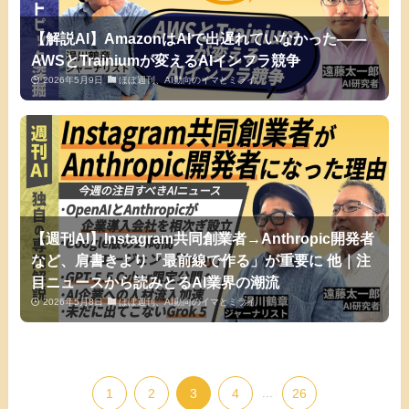
【解説AI】AmazonはAIで出遅れていなかった——
AWSとTrainiumが変えるAIインフラ競争
2026年5月9日
ほぼ週刊、AI動向のイマとミライ
【週刊AI】Instagram共同創業者→Anthropic開発者
など、肩書きより「最前線で作る」が重要に 他｜注
目ニュースから読みとるAI業界の潮流
2026年5月8日
ほぼ週刊、AI動向のイマとミライ
1
2
3
4
...
26