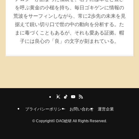
を呼ぶ黄金の小槌を持ち、毎日ゴキゲンに情報の
荒波をサーフィンしながら、常に2歩先の未来を見
据えて鋭い切り口で世の中の動向を分析する。た
まに毒づくこともあるが、それも愛ある証拠。帽
子には良心の「良」の文字が刻まれている。
プライバシーポリシー
お問い合わせ
運営企業
©
Copyright© DAO総研 All Rights Reserved.