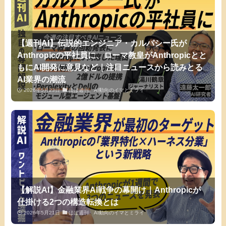
【週刊AI】伝説的エンジニア・カルパシー氏が
Anthropicの平社員に、ローマ教皇がAnthropicとと
もにAI開発に意見など｜注目ニュースから読みとる
AI業界の潮流
2026年5月23日
ほぼ週刊、AI動向のイマとミライ
【解説AI】金融業界AI戦争の幕開け｜Anthropicが
仕掛ける2つの構造転換とは
2026年5月21日
ほぼ週刊、AI動向のイマとミライ