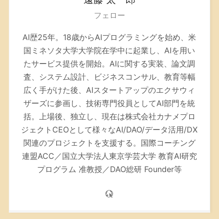
フェロー
AI歴25年。
18歳からAIプログラミングを始め、米
国ミネソタ大学大学院在学中に起業し、AIを用い
たサービス提供を開始。AIに関する実装、論文調
査、システム設計、ビジネスコンサル、教育等幅
広く手がけた後、AIスタートアップのエクサウィ
ザーズに参画し、技術専門役員としてAI部門を統
括。上場後、独立し、現在は株式会社カナメプロ
ジェクトCEOとして様々なAI/DAO/データ活用/DX
関連のプロジェクトを支援する。
国際コーチング
連盟ACC／
国立大学法人東京学芸大学 教育AI研究
プログラム 准教授／DAO総研 Founder等