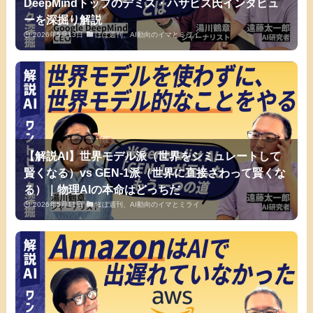
DeepMindトップのデミス・ハサビス氏インタビュ
ーを深掘り解説
2026年5月13日
ほぼ週刊、AI動向のイマとミライ
【解説AI】世界モデル派（世界をシミュレートして
賢くなる）vs GEN-1派（世界に直接さわって賢くな
る）｜物理AIの本命はどっちだ
2026年5月11日
ほぼ週刊、AI動向のイマとミライ