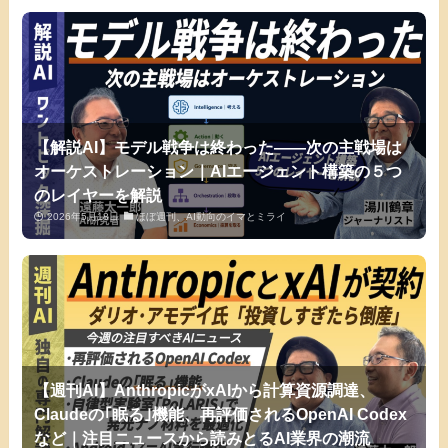
【解説AI】モデル戦争は終わった——次の主戦場は
オーケストレーション｜AIエージェント構築の５つ
のレイヤーを解説
2026年5月18日
ほぼ週刊、AI動向のイマとミライ
【週刊AI】AnthropicがxAIから計算資源調達、
Claudeの｢眠る｣機能、再評価されるOpenAI Codex
など｜注目ニュースから読みとるAI業界の潮流