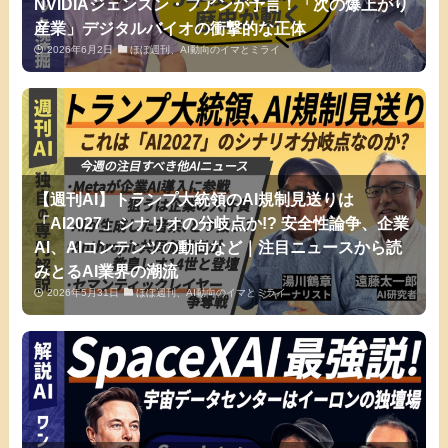
NVIDIAジェンスン・フアンが予言！「次の爆上がり
産業」デジタルバイオの衝撃的な正体
2026年6月2日
ほぼ週刊、AI動向のイマとミライ
【週刊AI】トランプ大統領のAI規制見送りは
「AI2027」シナリオの分岐点か!? 安全性論争、企業
AI、AIコンテンツの動向など｜注目ニュースから読
みとるAI業界の潮流
2026年5月31日
ほぼ週刊、AI動向のイマとミライ