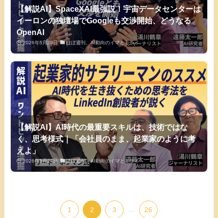
【解説AI】SpaceXAI最強説！宇宙データセンターは
イーロンの独壇場でGoogleも交渉開始、どうなる
OpenAI
2026年5月29日
ほぼ週刊、AI動向のイマとミライ
【解説AI】AI時代の最重要スキルは、技術ではな
く、思考様式｜「会社員のまま、起業家のように考
えよ」
2026年5月27日
ほぼ週刊、AI動向のイマとミライ
1
2
3
...
26