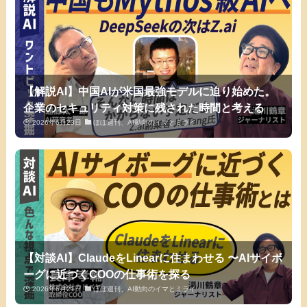
【解説AI】中国AIが米国最強モデルに迫り始めた。
企業のセキュリティ対策に残された時間と考える
2026年6月23日
ほぼ週刊、AI動向のイマとミライ
【対談AI】ClaudeをLinearに住まわせる 〜AIサイボ
ーグに近づくCOOの仕事術を探る
2026年6月21日
ほぼ週刊、AI動向のイマとミライ