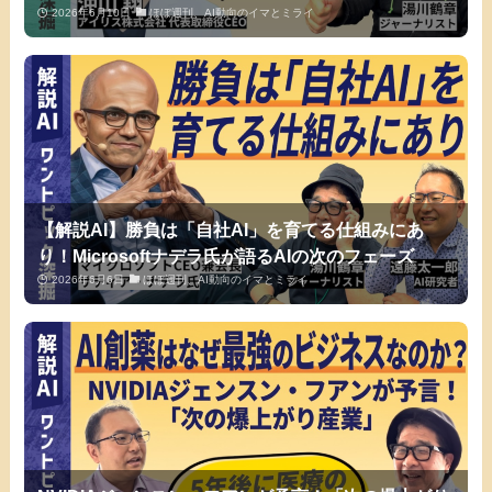
2026年6月10日
ほぼ週刊、AI動向のイマとミライ
【解説AI】勝負は「自社AI」を育てる仕組みにあ
り！Microsoftナデラ氏が語るAIの次のフェーズ
2026年6月6日
ほぼ週刊、AI動向のイマとミライ