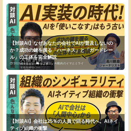
【対談AI】なぜあなたの会社でAIが普及しないの
か？成功の鍵を握る「ハーネス」と「ガードレー
ル」の正体を完全解説
2026年6月12日
ほぼ週刊、AI動向のイマとミライ
【対談AI】会社は25％の人員で回る時代へ。AIネイ
ティブ組織の衝撃