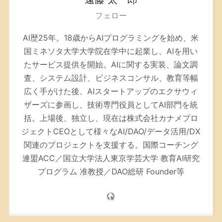
フェロー
AI歴25年。
18歳からAIプログラミングを始め、米
国ミネソタ大学大学院在学中に起業し、AIを用い
たサービス提供を開始。AIに関する実装、論文調
査、システム設計、ビジネスコンサル、教育等幅
広く手がけた後、AIスタートアップのエクサウィ
ザーズに参画し、技術専門役員としてAI部門を統
括。上場後、独立し、現在は株式会社カナメプロ
ジェクトCEOとして様々なAI/DAO/データ活用/DX
関連のプロジェクトを支援する。
国際コーチング
連盟ACC／
国立大学法人東京学芸大学 教育AI研究
プログラム 准教授／DAO総研 Founder等