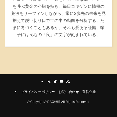
を呼ぶ黄金の小槌を持ち、毎日ゴキゲンに情報の
荒波をサーフィンしながら、常に2歩先の未来を見
据えて鋭い切り口で世の中の動向を分析する。た
まに毒づくこともあるが、それも愛ある証拠。帽
子には良心の「良」の文字が刻まれている。
プライバシーポリシー
お問い合わせ
運営企業
©
Copyright© DAO総研 All Rights Reserved.