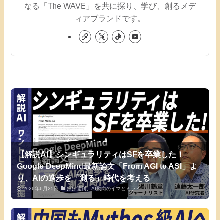
なる「The WAVE」を共に探り、学び、創るメデ
ィアブランドです。
【解説AI】シンギュラリティはSFを卒業した！
Google DeepMind最新論文「From AGI to ASI」よ
り、AIの進歩を「測る」時代を考える
2026年6月25日
ほぼ週刊、AI動向のイマとミライ