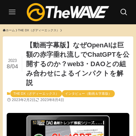
ホーム
THE DX（ざディーエックス）
【動画字幕版】なぜOpenAIは巨
額の赤字垂れ流しでChatGPTを公
2023
開するのか？web3・DAOとの組
8/04
み合わせによるインパクトを解
説
THE DX（ざディーエックス）
インタビュー（動画＆字幕版）
2023年2月2日
2023年8月4日