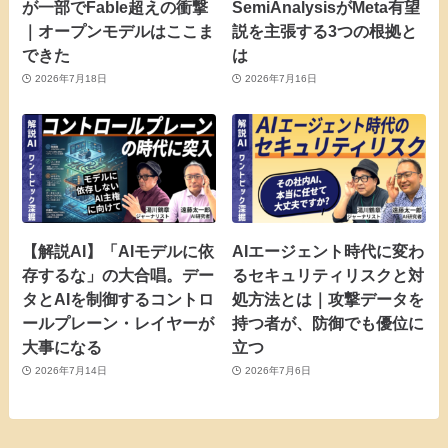
が一部でFable超えの衝撃
SemiAnalysisがMeta有望
｜オープンモデルはここま
説を主張する3つの根拠と
できた
は
2026年7月18日
2026年7月16日
【解説AI】「AIモデルに依
AIエージェント時代に変わ
存するな」の大合唱。デー
るセキュリティリスクと対
タとAIを制御するコントロ
処方法とは｜攻撃データを
ールプレーン・レイヤーが
持つ者が、防御でも優位に
大事になる
立つ
2026年7月14日
2026年7月6日