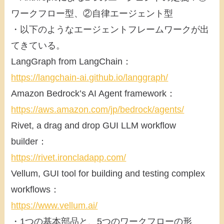
ワークフロー型、②自律エージェント型
・以下のようなエージェントフレームワークが出
てきている。
LangGraph from LangChain：
https://langchain-ai.github.io/langgraph/
Amazon Bedrock’s AI Agent framework：
https://aws.amazon.com/jp/bedrock/agents/
Rivet, a drag and drop GUI LLM workflow
builder：
https://rivet.ironcladapp.com/
Vellum, GUI tool for building and testing complex
workflows：
https://www.vellum.ai/
・1つの基本部品と、5つのワークフローの形