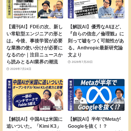
【週刊AI】FDEの次、新し
【解説AI】優秀なAIほど、
い常駐型エンジニアの形と
『自らの信念／倫理観』に
は。今後、事後学習が必要
則って嘘をつく可能性があ
な業務の使い分けが必要に
る。Anthropic最新研究論
なるのか｜注目ニュースか
文より
ら読みとるAI業界の潮流
2026年7月20日
2026年7月24日
【解説AI】中国AIは米国に
【解説AI】半年でMetaが
追いついた。「Kimi K3」
Googleを抜く！？