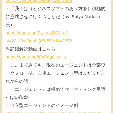
si=2JzlOwQdaLQXh5Qc&t=2924
・「我々は（ビジネスソフトのあり方を）積極的
に崩壊させに行くつもりだ（by. Satya Nadella
氏）
https://youtu.be/9NtsnzRFJ_o?
si=2JzlOwQdaLQXh5Qc&t=2872
※詳細解説動画はこちら
https://youtu.be/IFcF6gQkeHs
・ここまでみても、現在のエージェントは全部ワ
ークフロー型。自律エージェント型はまだまだこ
れからの話
・「エージェント」は極めてマーケティング用語
っぽい印象
・自立型エージェントのイメージ例