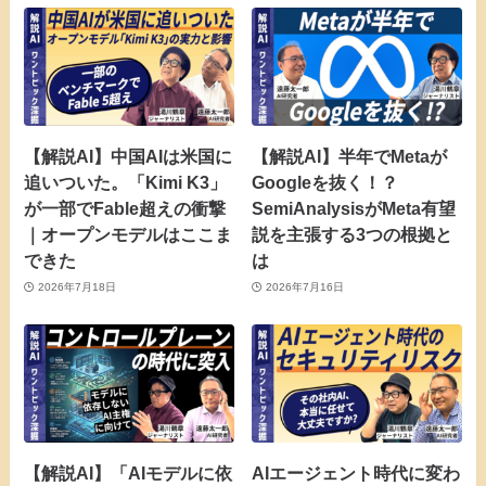
【解説AI】中国AIは米国に
【解説AI】半年でMetaが
追いついた。「Kimi K3」
Googleを抜く！？
が一部でFable超えの衝撃
SemiAnalysisがMeta有望
｜オープンモデルはここま
説を主張する3つの根拠と
できた
は
2026年7月18日
2026年7月16日
【解説AI】「AIモデルに依
AIエージェント時代に変わ