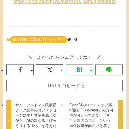
https://community.exawizards.com/aishinbun
ほぼ週刊、AI動向のイマとミライ
AI
よかったらシェアしてね！
URLをコピーする
サム・アルトマン氏最新
OpenAIのロードマップ第
ブログ記事のコアメッセ
4段階「Innovator」の方向
ージに夢と希望を感じな
性が分かってきて、「AI
がら、AIの次なる「びっ
と人間のコラボ」という
くりする進化」を考えた
進化段階が面白いと感じ