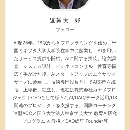
遠藤
太一郎
フェロー
AI歴25年。
18歳からAIプログラミングを始め、米
国ミネソタ大学大学院在学中に起業し、AIを用い
たサービス提供を開始。AIに関する実装、論文調
査、システム設計、ビジネスコンサル、教育等幅
広く手がけた後、AIスタートアップのエクサウィ
ザーズに参画し、技術専門役員としてAI部門を統
括。上場後、独立し、現在は株式会社カナメプロ
ジェクトCEOとして様々なAI/DAO/データ活用/DX
関連のプロジェクトを支援する。
国際コーチング
連盟ACC／
国立大学法人東京学芸大学 教育AI研究
プログラム 准教授／DAO総研 Founder等