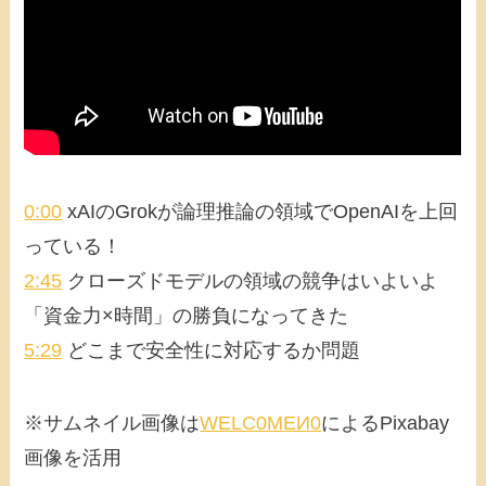
0:00
xAIのGrokが論理推論の領域でOpenAIを上回
っている！
2:45
クローズドモデルの領域の競争はいよいよ
「資金力×時間」の勝負になってきた
5:29
どこまで安全性に対応するか問題
※サムネイル画像は
WELC0MEИ0
によるPixabay
画像を活用