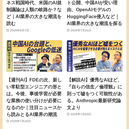
ネス戦国時代、米国のAI規
ト公開、中国AIが安い理
制議論は人類の岐路か？な
由、OpenAIモデルの
ど｜AI業界の大きな潮流を
HuggingFace侵入など｜
読む
AI業界の大きな潮流を探る
2026年8月7日
2026年7月31日
【週刊AI】FDEの次、新し
【解説AI】優秀なAIほど、
い常駐型エンジニアの形と
『自らの信念／倫理観』に
は。今後、事後学習が必要
則って嘘をつく可能性があ
な業務の使い分けが必要に
る。Anthropic最新研究論
なるのか｜注目ニュースか
文より
ら読みとるAI業界の潮流
2026年7月20日
2026年7月24日