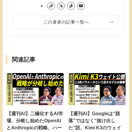
この著者の記事一覧へ
関連記事
【週刊AI】二極化するAI市
【週刊AI】Googleは“脱
場、分岐し始めたOpenAI
落”ではなく“抜け出し
とAnthropicの戦略、ハー
た”説、Kimi K3のウェイ