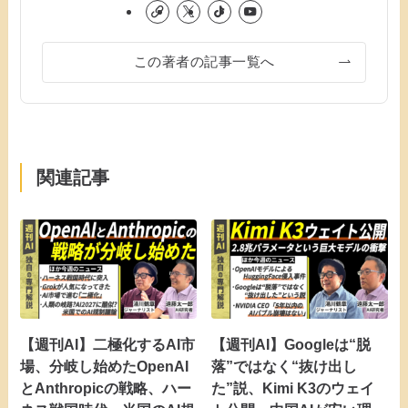
この著者の記事一覧へ
関連記事
【週刊AI】二極化するAI市
【週刊AI】Googleは“脱
場、分岐し始めたOpenAI
落”ではなく“抜け出し
とAnthropicの戦略、ハー
た”説、Kimi K3のウェイ