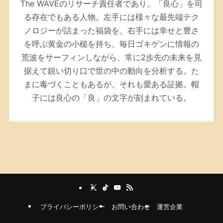
The WAVEのリサーチ責任者であり、「良心」を司
る存在でもある人物。左手には様々な最先端テク
ノロジーが詰まった福袋を、右手には幸せと豊さ
を呼ぶ黄金の小槌を持ち、毎日ゴキゲンに情報の
荒波をサーフィンしながら、常に2歩先の未来を見
据えて鋭い切り口で世の中の動向を分析する。た
まに毒づくこともあるが、それも愛ある証拠。帽
子には良心の「良」の文字が刻まれている。
プライバシーポリシー
お問い合わせ
運営企業