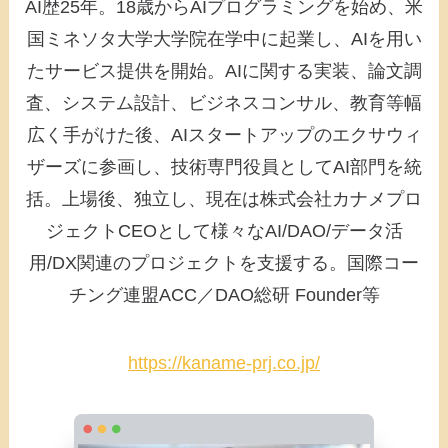
AI歴25年。18歳からAIプログラミングを始め、米
国ミネソタ大学大学院在学中に起業し、AIを用い
たサービス提供を開始。AIに関する実装、論文調
査、システム設計、ビジネスコンサル、教育等幅
広く手がけた後、AIスタートアップのエクサウィ
ザーズに参画し、技術専門役員としてAI部門を統
括。上場後、独立し、現在は株式会社カナメプロ
ジェクトCEOとして様々なAI/DAO/データ活
用/DX関連のプロジェクトを支援する。国際コー
チング連盟ACC／DAO総研 Founder等
https://kaname-prj.co.jp/