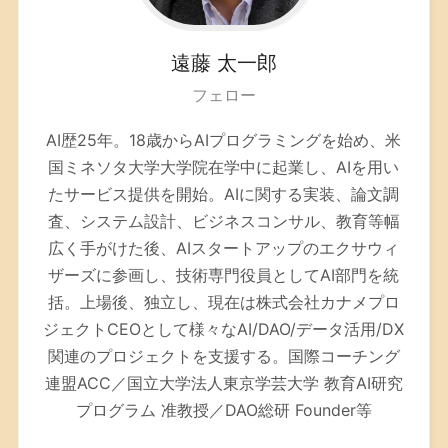
遠藤
太一郎
フェロー
AI歴25年。
18歳からAIプログラミングを始め、米
国ミネソタ大学大学院在学中に起業し、AIを用い
たサービス提供を開始。AIに関する実装、論文調
査、システム設計、ビジネスコンサル、教育等幅
広く手がけた後、AIスタートアップのエクサウィ
ザーズに参画し、技術専門役員としてAI部門を統
括。上場後、独立し、現在は株式会社カナメプロ
ジェクトCEOとして様々なAI/DAO/データ活用/DX
関連のプロジェクトを支援する。
国際コーチング
連盟ACC／
国立大学法人東京学芸大学 教育AI研究
プログラム 准教授／DAO総研 Founder等