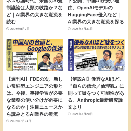
ネス戦国時代、米国のAI規
ト公開、中国AIが安い理
制議論は人類の岐路か？な
由、OpenAIモデルの
ど｜AI業界の大きな潮流を
HuggingFace侵入など｜
読む
AI業界の大きな潮流を探る
2026年8月7日
2026年7月31日
【週刊AI】FDEの次、新し
【解説AI】優秀なAIほど、
い常駐型エンジニアの形と
『自らの信念／倫理観』に
は。今後、事後学習が必要
則って嘘をつく可能性があ
な業務の使い分けが必要に
る。Anthropic最新研究論
なるのか｜注目ニュースか
文より
ら読みとるAI業界の潮流
2026年7月20日
2026年7月24日