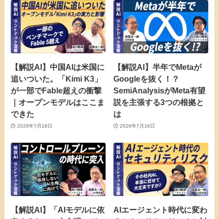
【解説AI】中国AIは米国に
【解説AI】半年でMetaが
追いついた。「Kimi K3」
Googleを抜く！？
が一部でFable超えの衝撃
SemiAnalysisがMeta有望
｜オープンモデルはここま
説を主張する3つの根拠と
できた
は
2026年7月18日
2026年7月16日
【解説AI】「AIモデルに依
AIエージェント時代に変わ